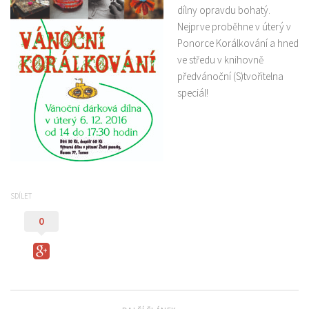
Aktuality
dílny opravdu bohatý.
Nejprve proběhne v úterý v
Brigády
Ponorce Korálkování a hned
Práce
ve středu v knihovně
Cestování
předvánoční (S)tvořitelna
speciál!
Občan a společnost
Volný čas
Sociálně patologické jevy
Vzdělávání
Kalendář akcí
SDÍLET
Kontakt
0
Oblasti informací
Práce v ČR
Práce v zahraničí