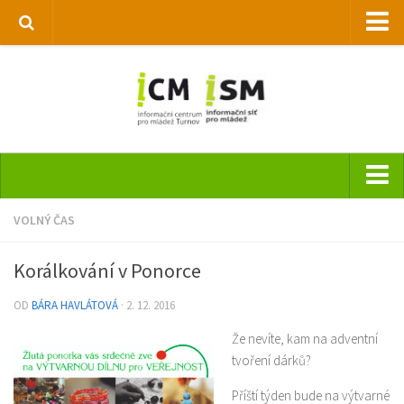
Národní informační centrum pro mládež
Informační síť pro mládež
REMIX
Městská knihovna Turnov
Hlavní stránka
VOLNÝ ČAS
O nás
Korálkování v Ponorce
Pravidla
OD
BÁRA HAVLÁTOVÁ
· 2. 12. 2016
Služby
Že nevíte, kam na adventní
Aktuality a oznámení
tvoření dárků?
Informace z regionu
Příští týden bude na výtvarné