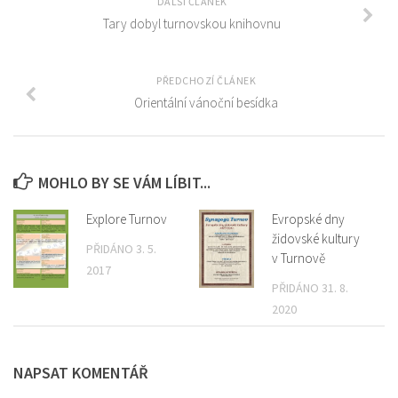
Cestování v ČR
DALŠÍ ČLÁNEK
Tary dobyl turnovskou knihovnu
Cestování v zahraničí
Dobrovolnictví
PŘEDCHOZÍ ČLÁNEK
Ekologie
Orientální vánoční besídka
Mediální gramotnost
Mládež a EU
Občan a společnost
MOHLO BY SE VÁM LÍBIT...
Sociálně patologické jevy
Explore Turnov
Evropské dny
Volný čas
židovské kultury
PŘIDÁNO 3. 5.
v Turnově
Vzdělávání v ČR
2017
PŘIDÁNO 31. 8.
Vzdělávání v zahraničí
2020
Zdraví
Magicový klub
NAPSAT KOMENTÁŘ