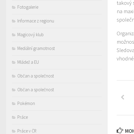
takový 
Fotogalerie
na maxi
společn
Informace z regionu
Organiz
Magicový klub
možnost
Mediální gramotnost
Sledova
vhodnéh
Mládež a EU
Občan a společnost
Občan a společnost
Pokémon
Práce
MOH
Práce v ČR