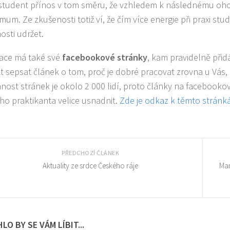
student přínos v tom směru, že vzhledem k následnému ohod
mum. Ze zkušenosti totiž ví, že čím více energie při praxi stu
osti udržet.
ace má také své
facebookové stránky
, kam pravidelně přidá
 sepsat článek o tom, proč je dobré pracovat zrovna u Vás, 
nost stránek je okolo 2 000 lidí, proto články na facebook
o praktikanta velice usnadnit.
Zde je odkaz k těmto strán
PŘEDCHOZÍ ČLÁNEK
Aktuality ze srdce Českého ráje
Man
LO BY SE VÁM LÍBIT...