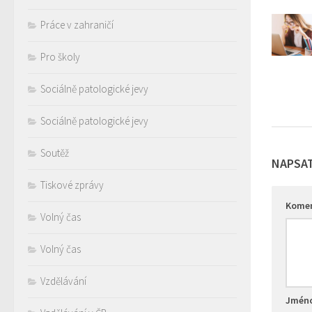
Práce v zahraničí
Pro školy
Sociálně patologické jevy
Sociálně patologické jevy
Soutěž
NAPSA
Tiskové zprávy
Kome
Volný čas
Volný čas
Vzdělávání
Jmén