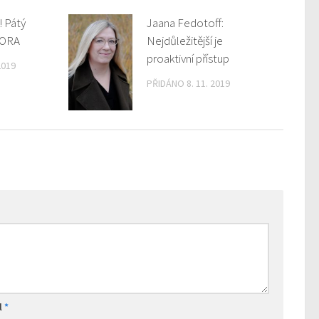
! Pátý
Jaana Fedotoff:
PORA
Nejdůležitější je
proaktivní přístup
2019
PŘIDÁNO 8. 11. 2019
l
*