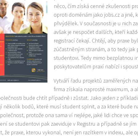
něco, čím získá cenné zkušenosti pro s
oproti doménám jako jobs.cz a jiné, 
přivýdělek. V současnosti je u nich 
avšak je nespočet dalších, kteří kaž
registrací čekají. Chtějí, aby praxe 
zúčastněným stranám, a to tedy jak 
studentovi. Tedy mimo bezplatnou i
poskytovatelům praxí nabízí i spoustu
Vytváří řadu projektů zaměřených na 
firma získala naprosté maximum, a aby
olečnosti bude chtít případně i zůstat. Jako jeden z příklad
í několik bodů, které musí student splnit, a za které bude
společnost, protože ona sama ví nejlépe, jaké lidi chce ve s
ní se studentovi pak zaeviduje v Registru a případně se j
it, že praxe, kterou vykonal, není jen razítkem v indexu, al