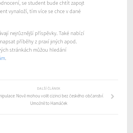
nocení, se student bude chtít zapojt
dent vynaloží, tím více se chce v dané
vají nejrůznější příspěvky. Také nabízí
napsat příběhy z praxí jiných apod.
ových stránkách můžou hledání
kám
.
DALŠÍ ČLÁNEK
ipulace: Nově mohou volit cizinci bez českého občanství.
Umožnil to Hamáček