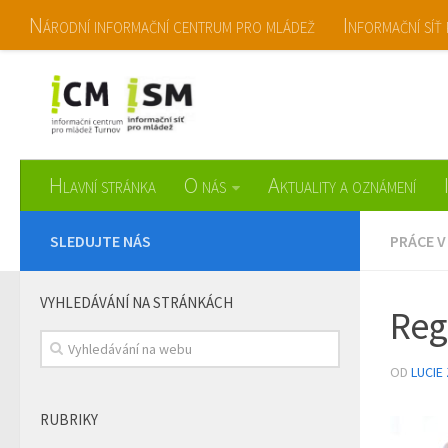
Národní informační centrum pro mládež
Informační síť
Informační centrum pro mládež Turn
Hlavní stránka
O nás
Aktuality a oznámení
SLEDUJTE NÁS
PRÁCE V
VYHLEDÁVÁNÍ NA STRÁNKÁCH
Regi
OD
LUCIE
RUBRIKY