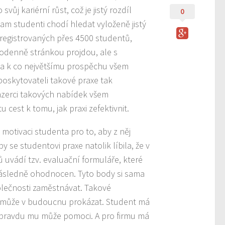
vůj kariérní růst, což je jistý rozdíl
0
kam studenti chodí hledat vyloženě jistý
zaregistrovaných přes 4500 studentů,
dodenně stránkou projdou, ale s
byla k co největšímu prospěchu všem
poskytovateli takové praxe tak
nzerci takových nabídek všem
 cest k tomu, jak praxi zefektivnit.
motivaci studenta pro to, aby z něj
 se studentovi praxe natolik líbila, že v
ů uvádí tzv. evaluační formuláře, které
 následně ohodnocen. Tyto body si sama
polečnosti zaměstnávat. Takové
ím může v budoucnu prokázat. Student má
e opravdu mu může pomoci. A pro firmu má