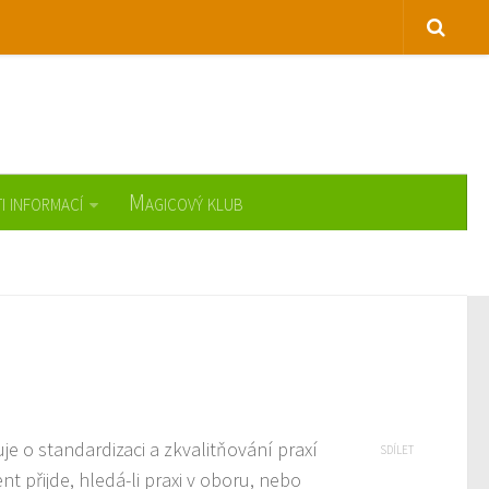
i informací
Magicový klub
uje o standardizaci a zkvalitňování praxí
SDÍLET
t přijde, hledá-li praxi v oboru, nebo