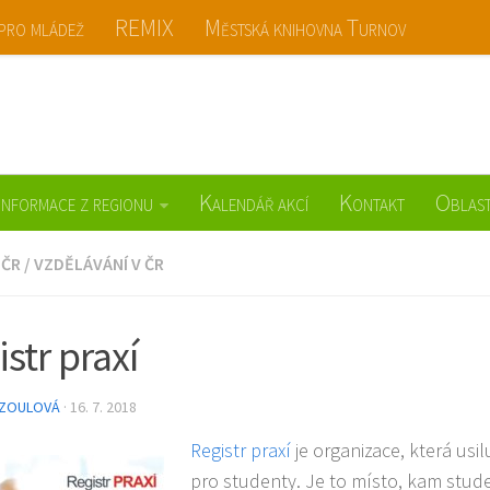
 pro mládež
REMIX
Městská knihovna Turnov
ov
Informace z regionu
Kalendář akcí
Kontakt
Oblast
 ČR
/
VZDĚLÁVÁNÍ V ČR
str praxí
 ZOULOVÁ
· 16. 7. 2018
Registr praxí
je organizace, která usil
pro studenty. Je to místo, kam studen