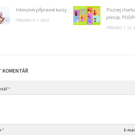
Intenzivní přípravné kurzy
Poznej chartu
princip: POD
PŘIDÁNO 9. 7. 2019
PŘIDÁNO 7. 11. 
T KOMENTÁŘ
ntář
*
o
*
E-mai