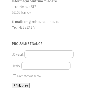
Informační centrum mládeže
Jeronýmova 517
51101 Turnov
E-mail:
icm@knihovna.turnov.cz
Tel.:
481 313 177
PRO ZAMĚSTNANCE
Uživatel:
Heslo:
Pamatovat si mě