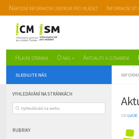
Národní informační centrum pro mládež
Informační síť
Informační centrum pro mládež Turn
Hlavní stránka
O nás
Aktuality a oznámení
SLEDUJTE NÁS
INFORMA
VYHLEDÁVÁNÍ NA STRÁNKÁCH
Akt
OD
LUCIE
RUBRIKY