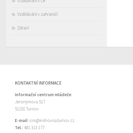
Vzdělávání v ČR
Vzdělávání v zahraničí
Zdraví
KONTAKTNÍ INFORMACE
Informační centrum mládeže
Jeronýmova 517
51101 Turnov
E-mail:
icm@knihovna.turnov.cz
Tel.:
481 313 177