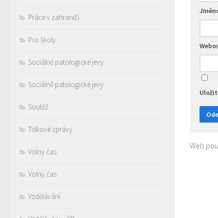
Jmén
Práce v zahraničí
Pro školy
Webov
Sociálně patologické jevy
Sociálně patologické jevy
Uloži
Soutěž
Tiskové zprávy
Web použ
Volný čas
Volný čas
Vzdělávání