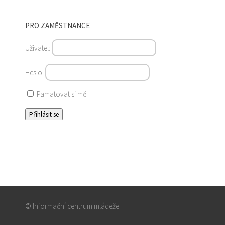
PRO ZAMĚSTNANCE
Uživatel:
Heslo:
Pamatovat si mě
© Informační centrum mládeže