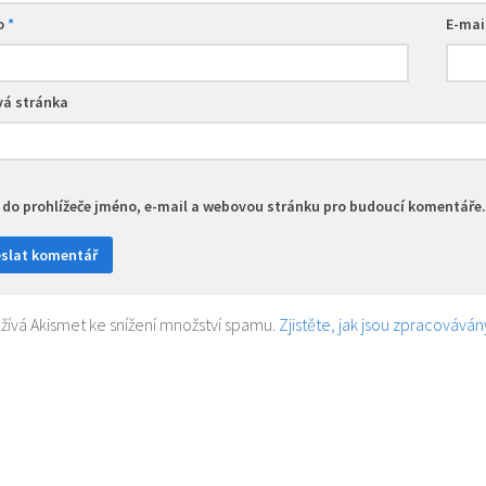
o
*
E-mai
á stránka
t do prohlížeče jméno, e-mail a webovou stránku pro budoucí komentáře.
ívá Akismet ke snížení množství spamu.
Zjistěte, jak jsou zpracovává