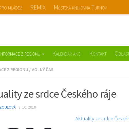
 pro mládež
REMIX
Městská knihovna Turnov
ov
Informace z regionu
Kalendář akcí
Kontakt
Oblast
CE Z REGIONU
/
VOLNÝ ČAS
uality ze srdce Českého ráje
 ZOULOVÁ
· 8. 10. 2018
Aktuality ze srdce České