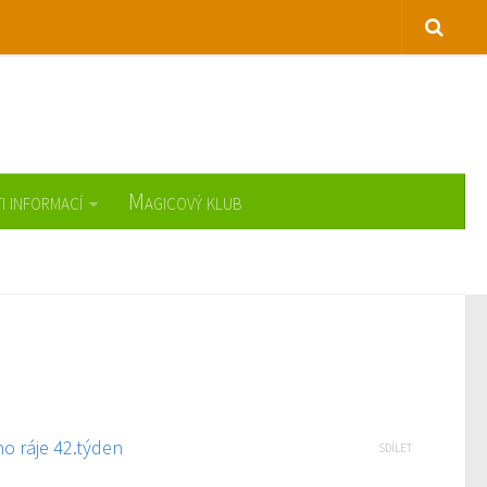
i informací
Magicový klub
ho ráje 42.týden
SDÍLET