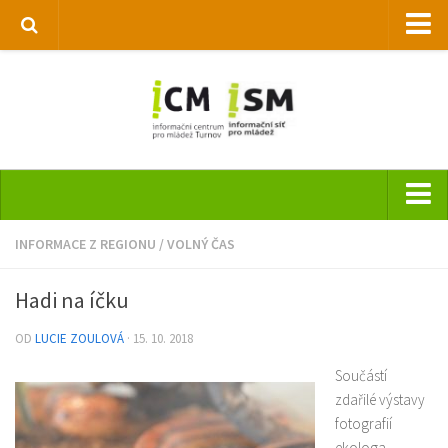
Národní informační centrum pro mládež
Informační síť pro mládež
REMIX
Městská knihovna Turnov
Hlavní stránka
INFORMACE Z REGIONU
/
VOLNÝ ČAS
O nás
Hadi na íčku
Pravidla
OD
LUCIE ZOULOVÁ
· 15. 10. 2018
Služby
Součástí
Aktuality a oznámení
zdařilé výstavy
Informace z regionu
fotografií
ekologa,