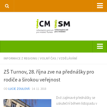
Národní informační centrum pro mládež
Informační síť pro mládež
REMIX
Městská knihovna Turnov
Hlavní stránka
INFORMACE Z REGIONU
/
VOLNÝ ČAS
/
VZDĚLÁVÁNÍ
O nás
ZŠ Turnov, 28. října zve na přednášky pro
Pravidla
rodiče a širokou veřejnost
Služby
OD
LUCIE ZOULOVÁ
· 14. 11. 2018
Aktuality a oznámení
Dvě zajímavé přednášky se
Informace z regionu
uskuteční během listopadu v