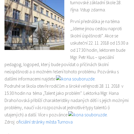
Aktuality
turnovské základní škole 28.
října. Vstup zdarma.
Brigády
První přednáška je na téma
Práce
„Jdeme jinou cestou naproti
Cestování
školní úspěšnosti“. Akce se
Občan a společnost
uskuteční 22. 11. 2018 od 15:30 a
od 17:30 hodin, lektorem bude
Volný čas
Mgr. Petr Klus – speciální
Sociálně patologické jevy
pedagog, logoped, který bude povídat o příčinách školní
Vzdělávání
neúspěšnosti a o možném řešení tohoto problému. Pozvánku s
dalšími informacemi najdete
zde
.
Kalendář akcí
Podruhé se škola otevře rodičům a široké veřejnosti 28. 11. 2018 v
Kontakt
15:30 hodin na téma „Talent jako problém“. Lektorka Mgr. Hana
Drahoňovská přiblíží charakteristiky nadaných dětí i s jejich možnými
Oblasti informací
problémy, naučí vás rozpoznávat jednotlivé typy talentů (i
utajených) a další. Více v pozvánce
zde
.
Práce v ČR
Zdroj: o
ficiální stránky města Turnova
Práce v zahraničí