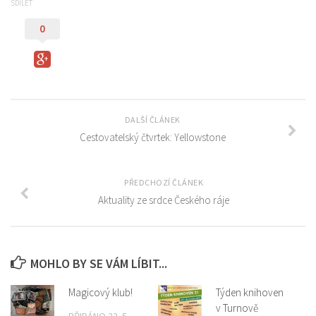
Cestování v ČR
SDÍLET
Cestování v zahraničí
0
Dobrovolnictví
Ekologie
Mediální gramotnost
Mládež a EU
DALŠÍ ČLÁNEK
Cestovatelský čtvrtek: Yellowstone
Občan a společnost
Sociálně patologické jevy
PŘEDCHOZÍ ČLÁNEK
Volný čas
Aktuality ze srdce Českého ráje
Vzdělávání v ČR
Vzdělávání v zahraničí
Zdraví
MOHLO BY SE VÁM LÍBIT...
Magicový klub
Magicový klub!
Týden knihoven
v Turnově