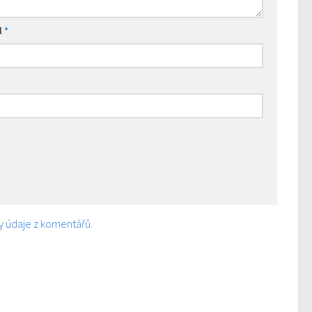
l
*
ny údaje z komentářů.