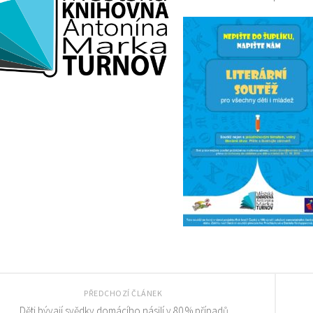
PŘEDCHOZÍ ČLÁNEK
„Děti bývají svědky domácího násilí v 80 % případů.