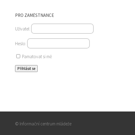
PRO ZAMĚSTNANCE
Uživatel:
Heslo:
Pamatovat si mě
© Informační centrum mládeže