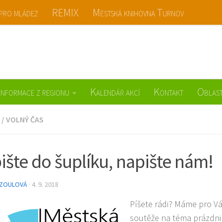
 pro mládež
REMIX
Městská knihovna Turnov
ov
Informace z regionu
Kalendář akcí
Kontakt
Oblast
/
VOLNÝ ČAS
ište do šuplíku, napište nám!
 ZOULOVÁ
· 4. 9. 2018
Píšete rádi? Máme pro Vás
soutěže na téma prázdni