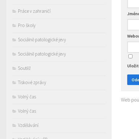
Práce v zahraničí
Jmén
Pro školy
Webov
Sociálně patologické jevy
Sociálně patologické jevy
Uloži
Soutěž
Tiskové zprávy
Volný čas
Web použ
Volný čas
Vzdělávání