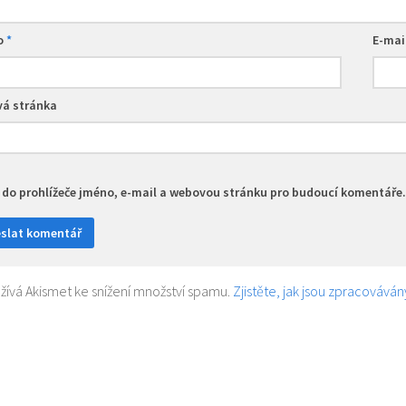
o
*
E-mai
á stránka
t do prohlížeče jméno, e-mail a webovou stránku pro budoucí komentáře.
ívá Akismet ke snížení množství spamu.
Zjistěte, jak jsou zpracovává