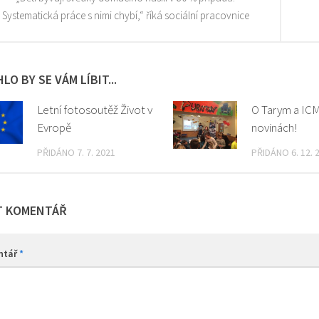
Systematická práce s nimi chybí,“ říká sociální pracovnice
LO BY SE VÁM LÍBIT...
Letní fotosoutěž Život v
O Tarym a ICM
Evropě
novinách!
PŘIDÁNO 7. 7. 2021
PŘIDÁNO 6. 12. 
T KOMENTÁŘ
ntář
*