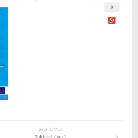
0
DALŠÍ ČLÁNEK
Rok bratří Čapků