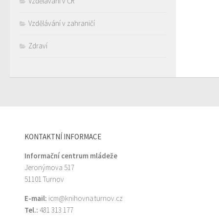
Vzdělávání v ČR
Vzdělávání v zahraničí
Zdraví
KONTAKTNÍ INFORMACE
Informační centrum mládeže
Jeronýmova 517
51101 Turnov
E-mail:
icm@knihovna.turnov.cz
Tel.:
481 313 177