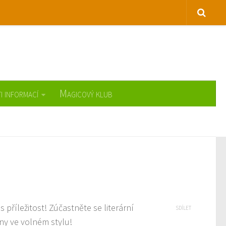
i informací
Magicový klub
 příležitost! Zúčastněte se literární
SDÍLET
ny ve volném stylu!